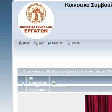
Κοινοτικό Συμβού
Home
Login
Album list
Search
Home
>
Λεύκωμα Εκδηλώσεων / Events Archive
>
Αιμοδοσία 9/7/2